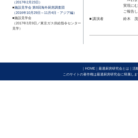
（2017年2月23日）
実現にむ
■
施設見学会 第8回海外厨房調査団
ご報告し
（2016年10月29日～11月4日・アジア編）
■施設見学会
■ 講演者
鈴木 茂
（2017年3月9日／東京ガス供給指令センター
見学）
｜
HOME
｜
最適厨房研究会とは
｜活
このサイトの著作権は最適厨房研究会に帰属しま