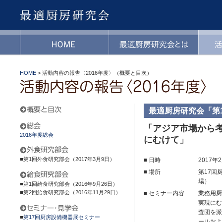
HOME
>
活動内容の報告〈2016年度〉（概要と目次）
最適厨房研究会「第
「アジア市場から考
2016年度総会
にむけて」
■第1回外食研究部会（2017年3月9日）
■ 日時
2017年2
■ 場所
第17回
場）
■第1回給食研究部会（2016年9月26日）
■第2回給食研究部会（2016年11月29日）
■ セミナー内容
業務用厨
実現にむ
査団を派
■
第17回厨房設備機器展セミナー
ールおよ